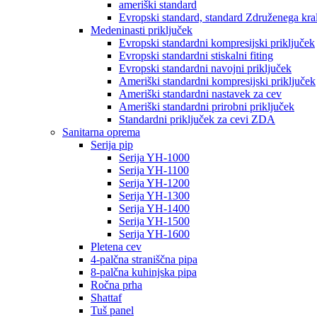
ameriški standard
Evropski standard, standard Združenega kral
Medeninasti priključek
Evropski standardni kompresijski priključek
Evropski standardni stiskalni fiting
Evropski standardni navojni priključek
Ameriški standardni kompresijski priključek
Ameriški standardni nastavek za cev
Ameriški standardni prirobni priključek
Standardni priključek za cevi ZDA
Sanitarna oprema
Serija pip
Serija YH-1000
Serija YH-1100
Serija YH-1200
Serija YH-1300
Serija YH-1400
Serija YH-1500
Serija YH-1600
Pletena cev
4-palčna straniščna pipa
8-palčna kuhinjska pipa
Ročna prha
Shattaf
Tuš panel