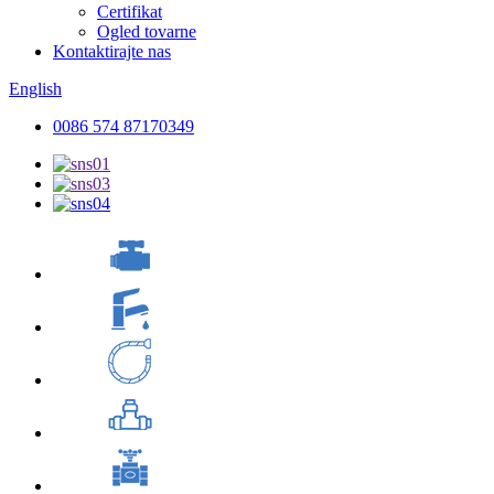
Certifikat
Ogled tovarne
Kontaktirajte nas
English
0086 574 87170349