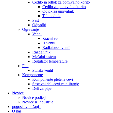
Cedilo in odtok za pomivalno korito
Cedilo za pomivalno korito
Odtok za umivalnik
Talni odtok
Past
Odpadki
Ogrevanje
Ventil
Zračni ventil
H ventil
Radiatorski ventil
Razdelilnik
Mešalni sistem
Regulator temperature
Plin
Plinski ventil
Komponente
Komponente pletene cevi
Sestavni deli cevi za tuširanje
Deli za pipe
Novice
Novice podjetja
Novice iz industrije
pogosta vprašanja
O nas