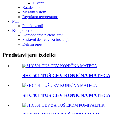
H ventil
Razdelilnik
Mešalni sistem
Regulator temperature
Plin
Plinski ventil
Komponente
Komponente pletene cevi
Sestavni deli cevi za tuširanje
Deli za pipe
Predstavljeni izdelki
SHC501 TUŠ CEV KONIČNA MATECA
SHC401 TUŠ CEV KONIČNA MATECA