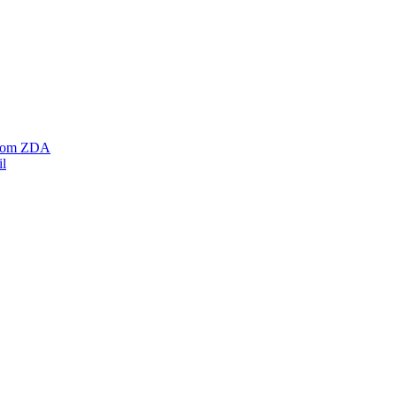
ratom ZDA
il