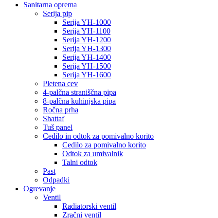
Sanitarna oprema
Serija pip
Serija YH-1000
Serija YH-1100
Serija YH-1200
Serija YH-1300
Serija YH-1400
Serija YH-1500
Serija YH-1600
Pletena cev
4-palčna straniščna pipa
8-palčna kuhinjska pipa
Ročna prha
Shattaf
Tuš panel
Cedilo in odtok za pomivalno korito
Cedilo za pomivalno korito
Odtok za umivalnik
Talni odtok
Past
Odpadki
Ogrevanje
Ventil
Radiatorski ventil
Zračni ventil