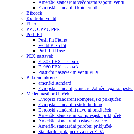
Ameriški standardni večobratni zaporni ventil
Evropski standardni kotni ventil
Bibcock
Kontrolni ventil
Filter
PVC CPVC PPR
Push Fit
Push Fit Fitting
Ventil Push Fit
Push Fit Hose
PEX nastavek
F1807 PEX nastavek
F1960 PEX nastavek
Plastični nastavek in ventil PEX
Bakreno okovje
ameriški standard
Evropski standard, standard Združenega kraljestva
Medeninasti priključek
Evropski standardni kompresijski priključek
Evropski standardni stiskalni fiting
Evropski standardni navojni priključek
Ameriški standardni kompresijski priključek
Ameriški standardni nastavek za cev
Ameriški standardni prirobni priključek
Standardni priključek za cevi ZDA